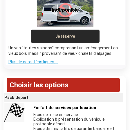
Je réserve
Un van "toutes saisons" comprenant un aménagement en
vieux bois massif provenant de vieux chalets d'alpages
démantelés.
Plus de caractéristiques ...
Aménagement full options.
Il sera votre acolyte de toutes vos aventures, quelque soit la
saison, la météo où le pays où vous vous rendrez.
Ce compagnon de voyage n'aura qu'une seule limite: celle
Choisir les options
que vous vous imposerez!
Pack départ
Forfait de services par location
Frais de mise en service.
Explication & présentation du véhicule,
protocole départ.
Frais administratifs de garantie bancaire et