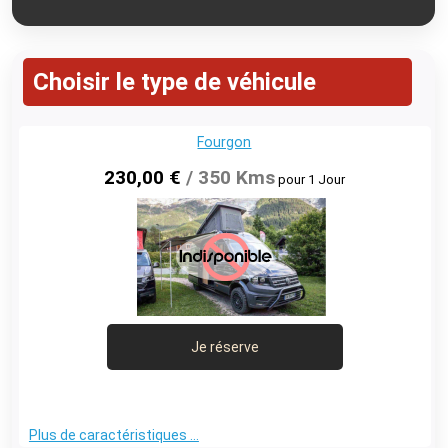
Choisir le type de véhicule
Fourgon
230,00 €
/ 350 Kms
pour 1 Jour
Je réserve
Plus de caractéristiques ...