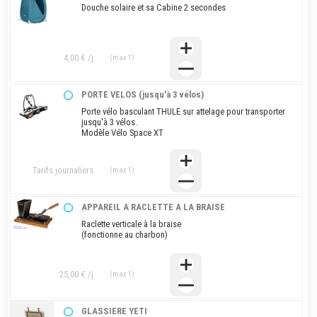
Douche solaire et sa Cabine 2 secondes
4,00 € /j
(max 1)
PORTE VELOS (jusqu'à 3 vélos)
Porte vélo basculant THULE sur attelage pour transporter
jusqu'à 3 vélos.
Modèle Vélo Space XT
Tarifs journaliers
(max 1)
APPAREIL A RACLETTE A LA BRAISE
Raclette verticale à la braise
(fonctionne au charbon)
25,00 € /j
(max 1)
GLASSIERE YETI