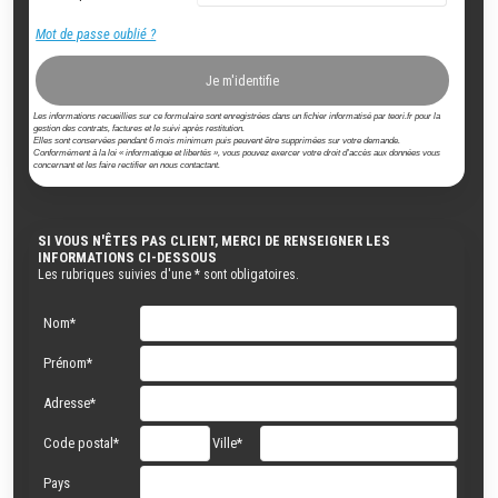
Mot de passe oublié ?
Je m'identifie
Les informations recueillies sur ce formulaire sont enregistrées dans un fichier informatisé par teori.fr pour la
gestion des contrats, factures et le suivi après restitution.
Elles sont conservées pendant 6 mois minimum puis peuvent être supprimées sur votre demande.
Conformément à la loi « informatique et libertés », vous pouvez exercer votre droit d'accès aux données vous
concernant et les faire rectifier en nous contactant.
SI VOUS N'ÊTES PAS CLIENT, MERCI DE RENSEIGNER LES
INFORMATIONS CI-DESSOUS
Les rubriques suivies d'une * sont obligatoires.
Nom*
Prénom*
Adresse*
Code postal*
Ville*
Pays