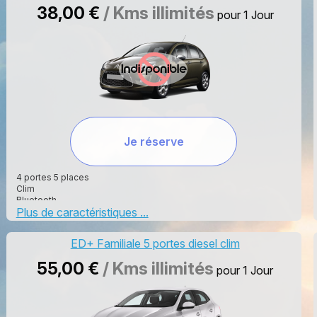
38,00 €
/ Kms illimités
pour 1 Jour
Je réserve
4 portes 5 places
Clim
Bluetooth
Plus de caractéristiques ...
Essence
Radar Recule
Boite Manuel
ED+ Familiale 5 portes diesel clim
55,00 €
/ Kms illimités
pour 1 Jour