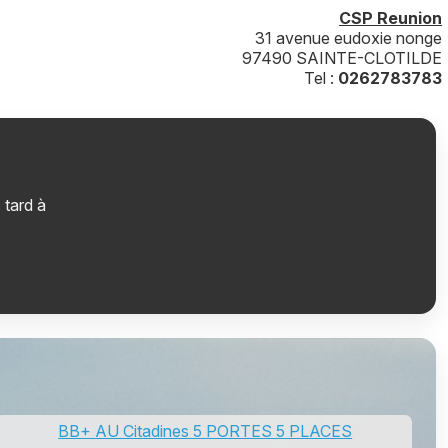
CSP Reunion
31 avenue eudoxie nonge
97490 SAINTE-CLOTILDE
Tel :
0262783783
 tard à
BB+ AU Citadines 5 PORTES 5 PLACES