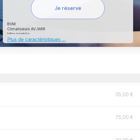
Je réserve
BVM
Climatiseurs AV /ARR
Vitre teintée
Plus de caractéristiques ...
Bluetooth
Long Chassis
Siege Rabattable.
35,00 €
75,00 €