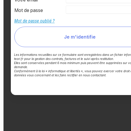
Mot de passe
Mot de passe oublié ?
Je m'identifie
Les informations recueillies sur ce formulaire sont enregistrées dans un fichier info
teori.fr pour la gestion des contrats, factures et le suivi après restitution.
Elles sont conservées pendant 6 mois minimum puis peuvent être supprimées sur vo
demande.
Conformément à la loi « informatique et libertés », vous pouvez exercer votre droit
données vous concernant et les faire rectifier en nous contactant.