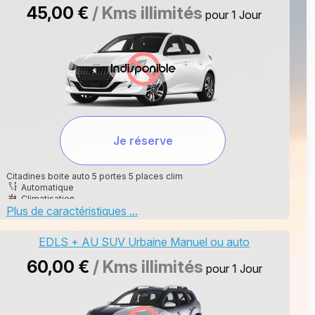
45,00 €
/ Kms illimités
pour 1 Jour
Je réserve
Citadines boite auto 5 portes 5 places clim
Automatique
Climatisation
Plus de caractéristiques ...
5
SP98
5
EDLS + AU SUV Urbaine Manuel ou auto
60,00 €
/ Kms illimités
pour 1 Jour