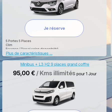
Je réserve
5 Portes 5 Places
Clim
Essence / Diesel selon disponibilité
Plus de caractéristiques ...
Radar de Recule
4 Vitre Electric
Antibrouillard
Minibus + L3 H2 9 places grand coffre
Bluetooth
Car play
95,00 €
/ Kms illimités
pour 1 Jour
Manuelle
Climatisation
5
gz
5