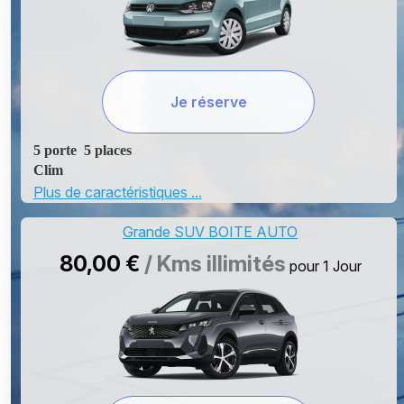
Je réserve
5 porte 5 places
Clim
Diesel
Plus de caractéristiques ...
Vitre Electrique
Détecteur de pluie
Grande SUV BOITE AUTO
Bluetooth
80,00 €
/ Kms illimités
pour 1 Jour
Camera de recule
2 valise L