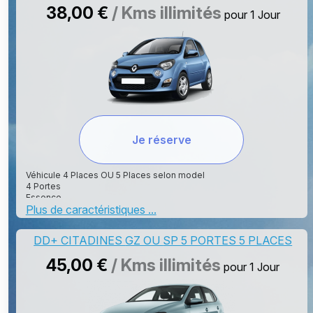
38,00 €
/ Kms illimités
pour 1 Jour
Je réserve
Véhicule 4 Places OU 5 Places selon model
4 Portes
Essence
Plus de caractéristiques ...
Clim
Bluetooth
Radar Recule selon model de voiture
DD+ CITADINES GZ OU SP 5 PORTES 5 PLACES
45,00 €
/ Kms illimités
pour 1 Jour