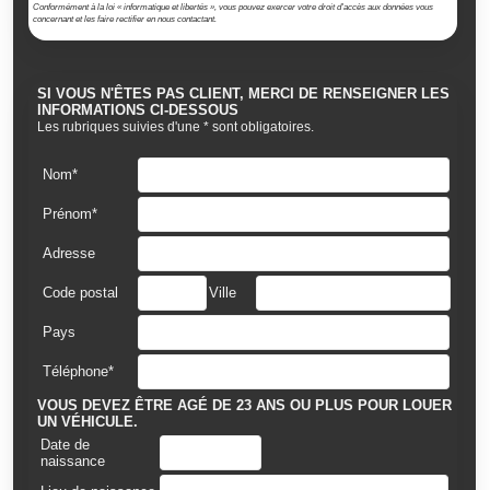
Conformément à la loi « informatique et libertés », vous pouvez exercer votre droit d'accès aux données vous
concernant et les faire rectifier en nous contactant.
SI VOUS N'ÊTES PAS CLIENT, MERCI DE RENSEIGNER LES
INFORMATIONS CI-DESSOUS
Les rubriques suivies d'une * sont obligatoires.
Nom*
Prénom*
Adresse
Code postal
Ville
Pays
Téléphone*
VOUS DEVEZ ÊTRE AGÉ DE 23 ANS OU PLUS POUR LOUER
UN VÉHICULE.
Date de
naissance