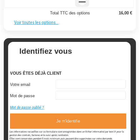
Total TTC des options
16,00 €
Voir toutes les options...
Identifiez vous
VOUS ÊTES DÉJÀ CLIENT
Votre email
Mot de passe
Mot de passe oublié ?
Je m'identifie
Les informations recueillies sur ce formulaire sont enregistrées dans un fichier informatisé par teori.fr pour la
gestion des contrats, factures et le suivi après restitution.
Elles sont conservées pendant 6 mois minimum puis peuvent être supprimées sur votre demande.