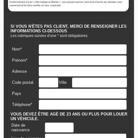
Conformément à la loi « informatique et libertés », vous pouvez exercer votre droit d'accès aux données vous
concernant et les faire rectifier en nous contactant.
SI VOUS N'ÊTES PAS CLIENT, MERCI DE RENSEIGNER LES
INFORMATIONS CI-DESSOUS
Les rubriques suivies d'une * sont obligatoires.
Nom*
Prénom*
Adresse
Code postal
Ville
Pays
Téléphone*
VOUS DEVEZ ÊTRE AGÉ DE 23 ANS OU PLUS POUR LOUER
UN VÉHICULE.
Date de
naissance