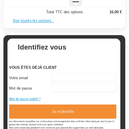
Total TTC des options
16,00 €
Voir toutes les options...
Identifiez vous
VOUS ÊTES DÉJÀ CLIENT
Votre email
Mot de passe
Mot de passe oublié ?
Je m'identifie
Les informations recueillies sur ce formulaire sont enregistrées dans un fichier informatisé par teori.fr pour la
gestion des contrats, factures et le suivi après restitution.
Elles sont conservées pendant 6 mois minimum puis peuvent être supprimées sur votre demande.